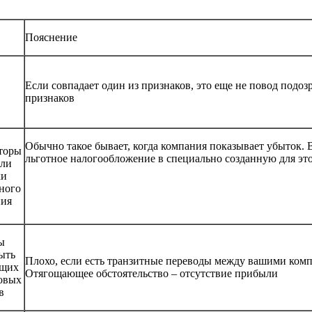
Пояснение
Если совпадает один из признаков, это еще не повод подоз
признаков
Обычно такое бывает, когда компания показывает убыток. 
торы
льготное налогообложение в специально созданную для эт
ели
ки
ного
ния
ы
ыть
Плохо, если есть транзитные переводы между вашими комп
бщих
Отягощающее обстоятельство – отсутствие прибыли
овых
в