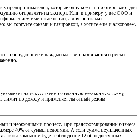
и тех предпринимателей, которые одну компанию открывают для
родукцию отправлять на экспорт. Или, к примеру, у вас ООО и
 оформлением ими помещений, а другое только
: вы торгуете соками и газировкой, а хотите еще и алкоголем.
фисы, оборудование и каждый магазин развивается и риски
законно.
 указывает на искусственно созданную незаконную схему,
 в лимит по доходу и применяет льготный режим
енный и необходимый процесс. При трансформировании бизнеса
размере 40% от суммы недоимки. А если сумма неуплаченных
 для любой компании будет соблюдение 12 общедоступных