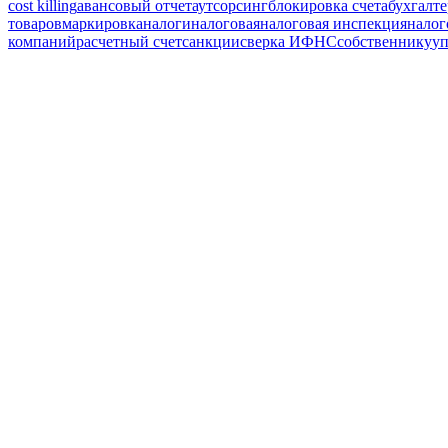
cost killing
авансовый отчет
аутсорсинг
блокировка счета
бухгалте
товаров
маркировка
налоги
налоговая
налоговая инспекция
налог
компаний
расчетный счет
санкции
сверка ИФНС
собственнику
уп