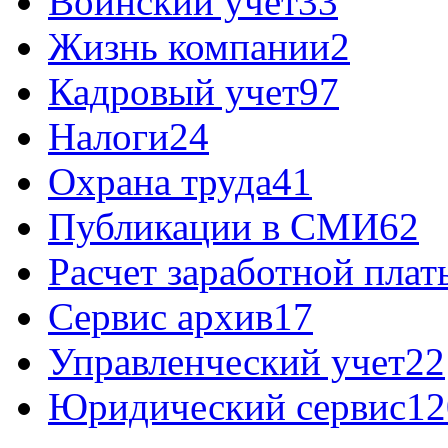
Воинский учет
33
Жизнь компании
2
Кадровый учет
97
Налоги
24
Охрана труда
41
Публикации в СМИ
62
Расчет заработной плат
Сервис архив
17
Управленческий учет
22
Юридический сервис
12