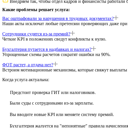
Внедряем так, чтобы отдел кадров и финансисты работали б
Какие проблемы решает услуга:
Вас оштрафовали за нарушения в трудовых документах?
Наши акты исключат любые претензии проверяющих даже при 
Сотрудники судятся из-за премий?
Четкие KPI в положениях сведут конфликты к нулю.
Бухгалтерия путается в надбавках и налогах?
Упрощенные схемы расчетов сократят ошибки на 90%.
ФОТ растет, а отдача нет?
Встроим мотивационные механизмы, которые свяжут выплаты
Когда услуга актуальна:
Предстоит проверка ГИТ или налоговиков.
Были суды с сотрудниками из-за зарплаты.
Вы вводите новые KPI или меняете систему премий.
Бухгалтерия жалуется на "непонятные" правила начисления