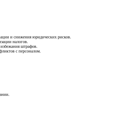
вации и снижения юридических рисков.
изации налогов.
 избежания штрафов.
фликтов с персоналом.
ании.