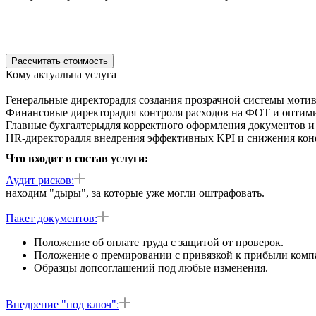
Рассчитать стоимость
Кому актуальна услуга
Генеральные директора
для создания прозрачной системы моти
Финансовые директора
для контроля расходов на ФОТ и оптим
Главные бухгалтеры
для корректного оформления документов и
HR-директора
для внедрения эффективных KPI и снижения кон
Что входит в состав услуги:
Аудит рисков:
находим "дыры", за которые уже могли оштрафовать.
Пакет документов:
Положение об оплате труда с защитой от проверок.
Положение о премировании с привязкой к прибыли комп
Образцы допсоглашений под любые изменения.
Внедрение "под ключ":