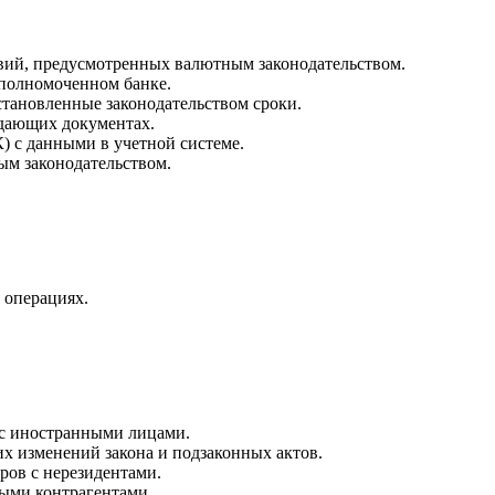
овий, предусмотренных валютным законодательством.
уполномоченном банке.
тановленные законодательством сроки.
ждающих документах.
) с данными в учетной системе.
ым законодательством.
 операциях.
с иностранными лицами.
х изменений закона и подзаконных актов.
ров с нерезидентами.
ными контрагентами.