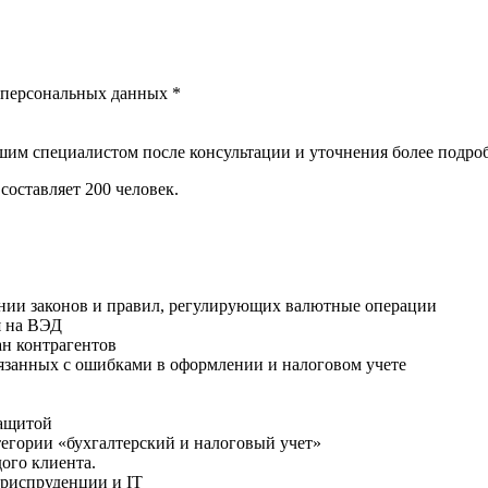
у персональных данных *
ашим специалистом после консультации и уточнения более подр
составляет 200 человек.
нии законов и правил, регулирующих валютные операции
 на ВЭД
ан контрагентов
вязанных с ошибками в оформлении и налоговом учете
защитой
егории «бухгалтерский и налоговый учет»
ого клиента.
 юриспруденции и IT