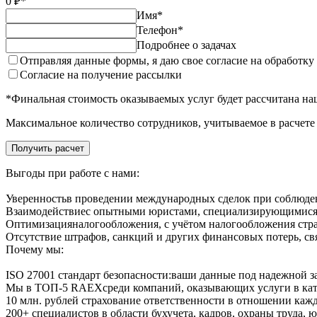
0
₽*
Имя*
Телефон*
Подробнее о задачах
Отправляя данные формы, я даю свое согласие на обработк
Согласие на получение рассылки
*Финальная стоимость оказываемых услуг будет рассчитана н
Максимальное количество сотрудников, учитываемое в расчете 
Получить расчет
Выгоды при работе с нами:
Уверенность
в проведении международных сделок при соблюде
Взаимодействие
с опытными юристами, специализирующимися
Оптимизация
налогообложения, с учётом налогообложения стр
Отсутствие штрафов,
санкций и других финансовых потерь, с
Почему мы:
ISO 27001 стандарт безопасности:
ваши данные под надежной 
Мы в ТОП-5 RAEX
среди компаний, оказывающих услуги в кат
10 млн. рублей
страхование ответственности в отношении кажд
200+ специалистов
в области бухучета, кадров, охраны труда,