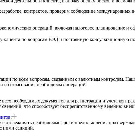
еской деятельности клиента, включая оценку рисков и возможн
разработке контрактов, проверим соблюдение международных но
экономических операций, включая налоговое планирование и оф
лу клиента по вопросам ВЭД и постоянную консультационную по
ации по всем вопросам, связанным с валютным контролем. Наша
и и согласования необходимых операций.
всех необходимых документов для регистрации и учета контракт
 сведений, что способствует беспрепятственному ведению внеш
нтов:
анее отслеживать необходимые сроки предоставления подтвержд
с ними санкций.