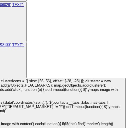
6029','TEXT':'
2133','TEXT':'
erIcons = [{ size: [56, 56], offset: [-28, -28] }]; clusterer = new
erer.add(arObjects.PLACEMARKS); map.geoObjects.add(clusterer);
dd('click', function (e) { setTimeout(function(){ $('.ymaps-image-with-
).data('coordinates').split(','); $('.contacts__tabs .tabs .nav-tabs li
['THEME']['DEFAULT_MAP_MARKET'] != 'Y'){ setTimeout(function(){ $('.ymaps-
nd('
mage-with-content').each(function(){ if(!$(this).find('.marker').length){