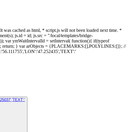
 cached as html, * script.js will not been loaded next time. *
t(s); js.id = id; js.src = "/local/templates/bridge-
; var ymWaitIntervalId = setInterval( function(){ if(typeof
; return; } var arObjects = {PLACEMARKS:[],POLYLINES:[]}; //
6.111755','LON':'47.252435','TEXT':'
5037','TEXT':'