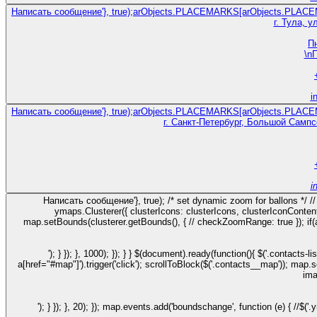
Написать сообщение'}, true);arObjects.PLACEMARKS[arObjects.PLACEMAR
г. Тула, у
Пн
\nП
i
Написать сообщение'}, true);arObjects.PLACEMARKS[arObjects.PLACEMAR
г. Санкт-Петербург, Большой Самп
i
Написать сообщение'}, true); /* set dynamic zoom for ballons */ //
ymaps.Clusterer({ clusterIcons: clusterIcons, clusterIconCont
map.setBounds(clusterer.getBounds(), { // checkZoomRange: true }); if(
'); } }); }, 1000); }); } } $(document).ready(function(){ $('.contacts
a[href="#map"]').trigger('click'); scrollToBlock($('.contacts__map')); ma
ima
'); } }); }, 20); }); map.events.add('boundschange', function (e) { //$(