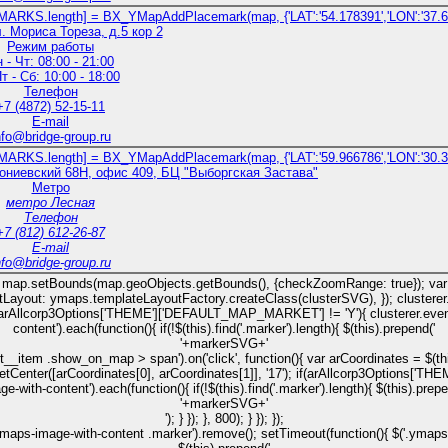
KS.length] = BX_YMapAddPlacemark(map, {'LAT':'54.178391','LON':'37.60
л. Мориса Тореза, д.5 кор 2
Режим работы
 - Чт: 08:00 - 21:00
т - Сб: 10:00 - 18:00
Телефон
+7 (4872) 52-15-11
E-mail
nfo@bridge-group.ru
KS.length] = BX_YMapAddPlacemark(map, {'LAT':'59.966786','LON':'30.35
сониевский 68Н, офис 409, БЦ "Выборгская Застава"
Метро
метро Лесная
Телефон
+7 (812) 612-26-87
E-mail
nfo@bridge-group.ru
 map.setBounds(map.geoObjects.getBounds(), {checkZoomRange: true}); var clust
entLayout: ymaps.templateLayoutFactory.createClass(clusterSVG), }); clust
arAllcorp3Options['THEME']['DEFAULT_MAP_MARKET'] != 'Y'){ clusterer.events.a
content').each(function(){ if(!$(this).find('.marker').length){ $(this).prepend('
'+markerSVG+'
-list__item .show_on_map > span').on('click', function(){ var arCoordinates = $(this
p.setCenter([arCoordinates[0], arCoordinates[1]], '17'); if(arAllcorp3Options
ge-with-content').each(function(){ if(!$(this).find('.marker').length){ $(this).prepe
'+markerSVG+'
'); } }); }, 800); } }); });
'.ymaps-image-with-content .marker').remove(); setTimeout(function(){ $('.ymaps-i