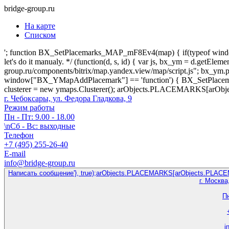
bridge-group.ru
На карте
Списком
'; function BX_SetPlacemarks_MAP_mF8Ev4(map) { if(typeof window["
let's do it manualy. */ (function(d, s, id) { var js, bx_ym = d.getEleme
group.ru/components/bitrix/map.yandex.view/map/script.js"; bx_ym.pare
window["BX_YMapAddPlacemark"] == 'function') { BX_SetPlacemar
clusterer = new ymaps.Clusterer(); arObjects.PLACEMARKS[arOb
г. Чебоксары, ул. Федора Гладкова, 9
Режим работы
Пн - Пт: 9.00 - 18.00
\nСб - Вс: выходные
Телефон
+7 (495) 255-26-40
E-mail
info@bridge-group.ru
Написать сообщение'}, true);arObjects.PLACEMARKS[arObjects.PLACEMAR
г. Москва
Пн
i