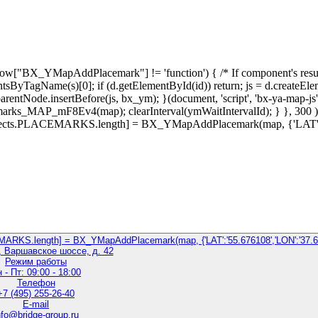
BX_YMapAddPlacemark"] != 'function') { /* If component's result was
ntsByTagName(s)[0]; if (d.getElementById(id)) return; js = d.createElemen
ntNode.insertBefore(js, bx_ym); }(document, 'script', 'bx-ya-map-js'))
ks_MAP_mF8Ev4(map); clearInterval(ymWaitIntervalId); } }, 300 )
jects.PLACEMARKS.length] = BX_YMapAddPlacemark(map, {'LAT':'5
KS.length] = BX_YMapAddPlacemark(map, {'LAT':'55.676108','LON':'37.62
, Варшавское шоссе, д. 42
Режим работы
 - Пт: 09:00 - 18:00
Телефон
+7 (495) 255-26-40
E-mail
nfo@bridge-group.ru