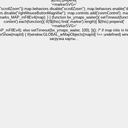
$(this).prepend('
'+markerSVG+'
bled("scrollZoom")) map.behaviors.disable("scrollZoom"); map.behaviors.enable(
.disable("rightMouseButtonMagnifier"); map.controls.add('zoomControl'); map.c
P_mF8Ev4(map); } } (function bx_ymaps_waiter(){ setTimeout(function(){ /*
content').each(function(){ if(!$(this).find('.marker').length){ $(this).prepend('
'+markerSVG+'
t_MAP_mF8Ev4); else setTimeout(bx_ymaps_waiter, 100); })(); /* if map inits in 
terShow(mapId) { if(window.GLOBAL_arMapObjects[mapId] !== undefined) win
загрузка карты...