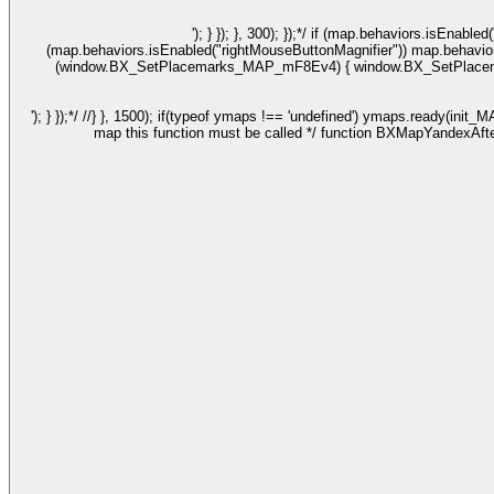
'); } }); }, 300); });*/ if (map.behaviors.isEna
(map.behaviors.isEnabled("rightMouseButtonMagnifier")) map.behaviors
(window.BX_SetPlacemarks_MAP_mF8Ev4) { window.BX_SetPlacemarks_MA
'); } });*/ //} }, 1500); if(typeof ymaps !== 'undefined') ymaps.ready(ini
map this function must be called */ function BXMapYandexAf