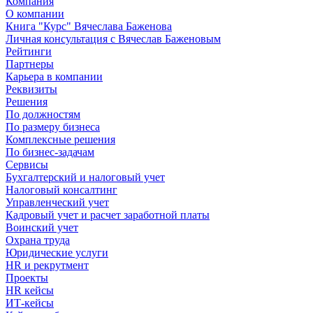
Компания
О компании
Книга "Курс" Вячеслава Баженова
Личная консультация с Вячеслав Баженовым
Рейтинги
Партнеры
Карьера в компании
Реквизиты
Решения
По должностям
По размеру бизнеса
Комплексные решения
По бизнес-задачам
Сервисы
Бухгалтерский и налоговый учет
Налоговый консалтинг
Управленческий учет
Кадровый учет и расчет заработной платы
Воинский учет
Охрана труда
Юридические услуги
HR и рекрутмент
Проекты
HR кейсы
ИТ-кейсы