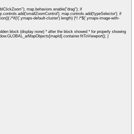
"dblClickZoom"); map.behaviors.enable("drag"); if
ontrols.add('smallZoomControl'); map.controls.add('typeSelector'); if
if(!('.ymaps-default-cluster').length) {*/ /*$('.ymaps-image-with-
hidden block (display:none) * after the block showed * for properly showing
dow.GLOBAL_arMapObjects[mapId].container.fitToViewport(); }