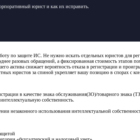
корпоративный юрист и как их исправить.
боту по защите ИС. Не нужно искать отдельных юристов для реги
днее разовых обращений, а фиксированная стоимость этапов по
его актива снижает вероятность отказа в регистрации и проигры
тных юристов за спиной укрепляет вашу позицию в спорах с ко
страции в качестве знака обслуживания(ЗО)/товарного знака (ТЗ
 интеллектуальную собственность.
ении незаконного использования интеллектуальной собственнос
защитой
егории «бухгалтерский и налоговый учет»