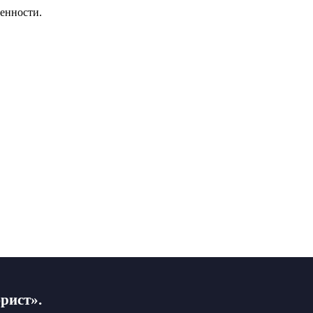
енности.
рист».