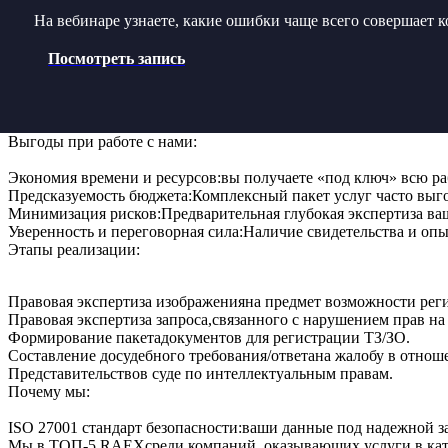
На вебинаре узнаете, какие ошибки чаще всего совершает 
Посмотреть
запись
Выгоды при работе с нами:
Экономия времени и ресурсов:
вы получаете «под ключ» всю ра
Предсказуемость бюджета:
Комплексный пакет услуг часто выго
Минимизация рисков:
Предварительная глубокая экспертиза ваш
Уверенность и переговорная сила:
Наличие свидетельства и опы
Этапы реализации:
Правовая экспертиза изображения
на предмет возможности реги
Правовая экспертиза запроса,
связанного с нарушением прав на
Формирование пакета
документов для регистрации ТЗ/ЗО.
Составление досудебного требования/ответа
на жалобу в отнош
Представительство
в суде по интеллектуальным правам.
Почему мы:
ISO 27001 стандарт безопасности:
ваши данные под надежной 
Мы в ТОП-5 RAEX
среди компаний, оказывающих услуги в кат