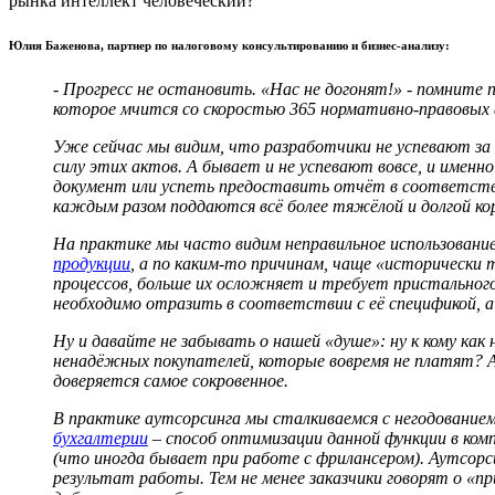
рынка интеллект человеческий?
Юлия Баженова, партнер по налоговому консультированию и бизнес-анализу:
- Прогресс не остановить. «Нас не догонят!» - помните
которое мчится со скоростью 365 нормативно-правовых а
Уже сейчас мы видим, что разработчики не успевают за 
силу этих актов. А бывает и не успевают вовсе, и име
документ или успеть предоставить отчёт в соответстви
каждым разом поддаются всё более тяжёлой и долгой ко
На практике мы часто видим неправильное использовани
продукции
, а по каким-то причинам, чаще «исторически
процессов, больше их осложняет и требует пристального
необходимо отразить в соответствии с её спецификой, 
Ну и давайте не забывать о нашей «душе»: ну к кому ка
ненадёжных покупателей, которые вовремя не платят? А 
доверяется самое сокровенное.
В практике аутсорсинга мы сталкиваемся с негодование
бухгалтерии
– способ оптимизации данной функции в компа
(что иногда бывает при работе с фрилансером). Аутсорси
результат работы. Тем не менее заказчики говорят о «п