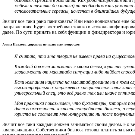
основных средств в компании. Как роботизировать эти 
мебели и техники до станка) на необходимость ремонта 
вспомогательные сервисы, исчезнет в ближайшем будущем
Значит все-таки рано паниковать? Или надо волноваться еще бо
направлениях. Будет востребован только высококвалифицирова
далее. По сути принять на себя функции и финдиректора и юри
Алина Павлова, директор по правовым вопросам:
Я считаю, что эта теория не имеет права на существова
Каждый должен заниматься своим делом, юристы гуманит
зависимости от масштаба ситуации либо найдет способ 
Если компания нацелена на масштабирование ни в коем слу
высокопрофильных отраслевых специалистов залог качес
универсальный спец, это всё равно так или иначе оптимиз
Моя практика показывает, что бухгалтеры, которые полу
дает возможность закрыть потребность бизнеса, а перво
юриста не составит мне конкуренцию ни после получения д
Значит все-таки каждый должен заниматься своим делом. Но ве
квалификацию. Собственники бизнеса готовы платить за высок