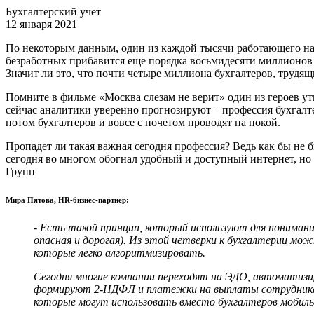
Бухгалтерский учет
12 января 2021
По некоторым данным, один из каждой тысячи работающего нас
безработных прибавится еще порядка восьмидесяти миллионов
Значит ли это, что почти четыре миллиона бухгалтеров, трудя
Помните в фильме «Москва слезам не верит» один из героев утв
сейчас аналитики уверенно прогнозируют – профессия бухгалтер
потом бухгалтеров и вовсе с почетом проводят на покой.
Пропадет ли такая важная сегодня профессия? Ведь как бы не 
сегодня во многом обогнал удобный и доступный интернет, но
Групп
Мира Пятова, HR-бизнес-партнер:
- Есть такой принцип, который используют для понимания
опасная и дорогая). Из этой четверки к бухгалтерии мо
которые легко алгоритмизировать.
Сегодня многие компании переходят на ЭДО, автоматизи
формируют 2-НДФЛ и платежки на выплаты сотрудникам,
которые могут использовать вместо бухгалтеров мобил