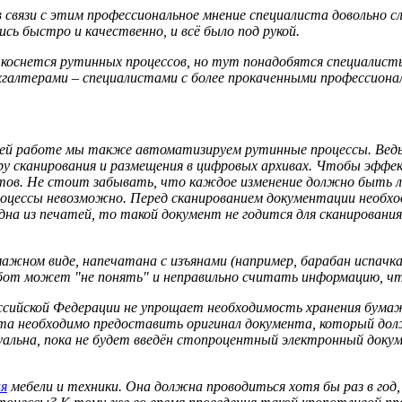
 связи с этим профессиональное мнение специалиста довольно 
сь быстро и качественно, и всё было под рукой.
коснется рутинных процессов, но тут понадобятся специалисты
бухгалтерами – специалистами с более прокаченными профессиона
воей работе мы также автоматизируем рутинные процессы. Ведь
дуру сканирования и размещения в цифровых архивах. Чтобы эф
нтов. Не стоит забывать, что каждое изменение должно быть
цессы невозможно. Перед сканированием документации необход
на из печатей, то такой документ не годится для сканирования
ажном виде, напечатана с изъянами (например, барабан испачка
обот может "не понять" и неправильно считать информацию, ч
ссийской Федерации не упрощает необходимость хранения бумаж
нта необходимо предоставить оригинал документа, который долж
туальна, пока не будет введён стопроцентный электронный доку
ия
мебели и техники. Она должна проводиться хотя бы раз в год