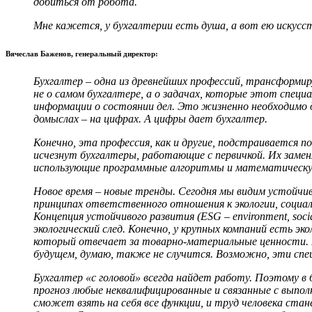
добиться от робота.
Мне кажется, у бухгалтерии есть душа, а вот ею искусс
Вячеслав Баженов, генеральный директор:
Бухгалтер – одна из древнейших профессий, трансформир
не о самом бухгалтере, а о задачах, которые этот специ
информации о состоянии дел. Это жизненно необходимо д
домыслах – на цифрах. А цифры дает бухгалтер.
Конечно, эта профессия, как и другие, подстраивается 
исчезнут бухгалтеры, работающие с первичкой. Их замен
использующие программные алгоритмы и математическую
Новое время – новые тренды. Сегодня мы видим устойчив
принципах ответственного отношения к экологии, социаль
Концепция устойчивого развития (ESG – environment, soc
экологический след. Конечно, у крупных компаний есть э
который отвечает за товарно-материальные ценности. Кс
будущем, думаю, также не случится. Возможно, эти спе
Бухгалтер «с головой» всегда найдет работу. Поэтому в
прогноз любые неквалифицированные и связанные с выпо
сможет взять на себя все функции, и труд человека ста