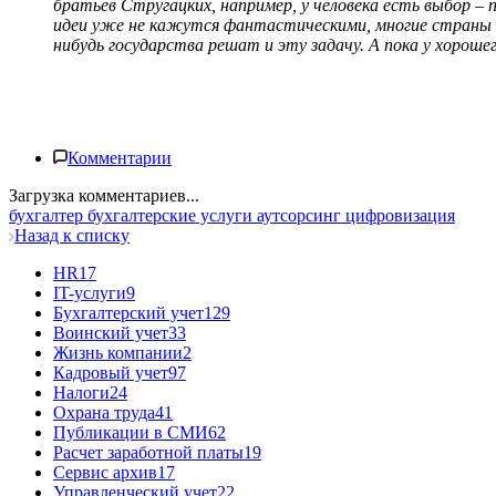
братьев Стругацких, например, у человека есть выбор –
идеи уже не кажутся фантастическими, многие страны о
нибудь государства решат и эту задачу. А пока у хороше
Комментарии
Загрузка комментариев...
бухгалтер
бухгалтерские услуги
аутсорсинг
цифровизация
Назад к списку
HR
17
IT-услуги
9
Бухгалтерский учет
129
Воинский учет
33
Жизнь компании
2
Кадровый учет
97
Налоги
24
Охрана труда
41
Публикации в СМИ
62
Расчет заработной платы
19
Сервис архив
17
Управленческий учет
22