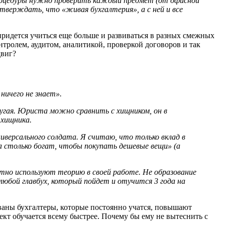
процедуры нужно проверить каждый предмет (от офисной
тверждать, что «живая бухгалтерия», а с ней и все
 придется учиться еще больше и развиваться в разных смежных
тролем, аудитом, аналитикой, проверкой договоров и так
двиг?
ничего не знает».
угая. Юриста можно сравнить с хищником, он в
 хищника.
ниверсального солдата. Я считаю, что только вклад в
а столько богат, чтобы покупать дешевые вещи» (а
ктно используют теорию в своей работе. Не образование
любой главбух, который пойдет и отучится 3 года на
ованы бухгалтеры, которые постоянно учатся, повышают
кт обучается всему быстрее. Почему бы ему не вытеснить с