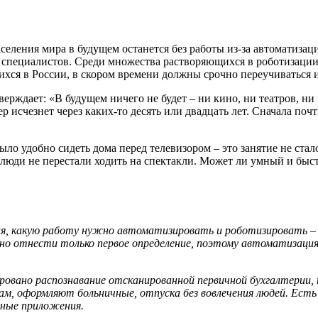
еления мира в будущем останется без работы из-за автоматизац
 специалистов. Среди множества растворяющихся в роботизации
щихся в России, в скором времени должны срочно переучиваться 
ерждает: «В будущем ничего не будет – ни кино, ни театров, ни 
 исчезнет через каких-то десять или двадцать лет. Сначала почт
было удобно сидеть дома перед телевизором – это занятие не ст
 люди не перестали ходить на спектакли. Может ли умный и быс
, какую работу нужно автоматизировать и роботизировать – 4D (d
жно отнести только первое определение, поэтому автоматизация
ровано распознавание отсканированной первичной бухгалтерии,
 оформляют больничные, отпуска без вовлечения людей. Есть
ьные приложения.