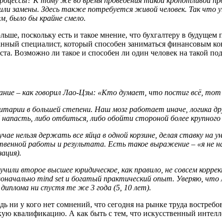
процессы? К тому же во время проведения такой кропотливой 
или замены. Здесь также потребуется живой человек. Так что у
, было бы крайне смело.
льше, поскольку есть и такое мнение, что бухгалтеру в будущем
нный специалист, который способен заниматься финансовым кон
ста. Возможно ли такое и способен ли один человек на такой по
ние – как говорил Лао-Цзы: «Кто думает, что постиг всё, тот 
арии в большей степени. Наш мозг работает иначе, логика др
напасть, либо отбиться, либо обойти стороной более крупного
чае нельзя держать все яйца в одной корзине, делая ставку на у
твенной работы и результата. Есть такое выражение – «я не н
ация).
чили второе высшее юридическое, как правило, не совсем корре
начально mind set и богатый практический опыт. Уверяю, что 
иплома ни спустя те же 3 года (5, 10 лет).
дь ни у кого нет сомнений, что сегодня на рынке труда востреб
ую квалификацию. А как быть с тем, что искусственный интелле