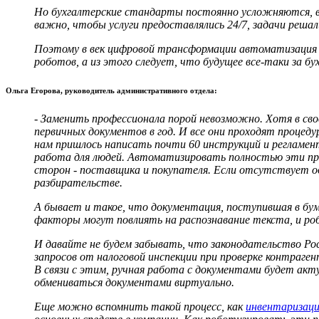
Но бухгалтерские стандарты постоянно усложняются, в
важно, чтобы услуги предоставлялись 24/7, задачи решали
Поэтому в век цифровой трансформации автоматизация 
роботов, а из этого следует, что будущее все-таки за 
Ольга Егорова, руководитель административного отдела:
- Заменить профессионала порой невозможно. Хотя в с
первичных документов в год. И все они проходят проце
нам пришлось написать почти 60 инструкций и регламе
работа для людей. Автоматизировать полностью эти про
сторон - поставщика и покупателя. Если отсутствует од
разбирательстве.
А бывает и такое, что документация, поступившая в бум
факторы могут повлиять на распознавание текста, и р
И давайте не будем забывать, что законодательство Ро
запросов от налоговой инспекции при проверке контраге
В связи с этим, ручная работа с документами будет ак
обмениваться документами виртуально.
Еще можно вспомнить такой процесс, как
инвентаризац