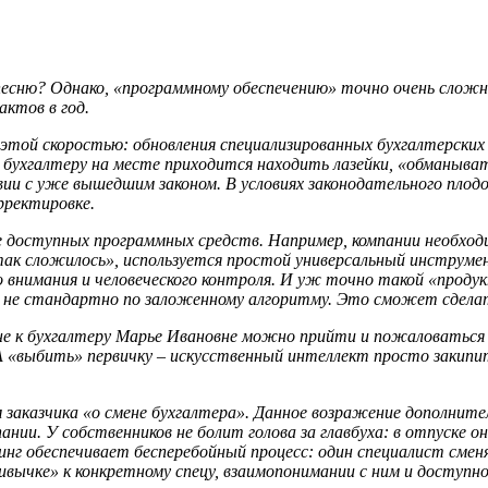
 песню? Однако, «программному обеспечению» точно очень сложн
ктов в год.
этой скоростью: обновления специализированных бухгалтерских
нно бухгалтеру на месте приходится находить лазейки, «обманы
и с уже вышедшим законом. В условиях законодательного плод
рректировке.
е доступных программных средств. Например, компании необход
 так сложилось», используется простой универсальный инструм
 внимания и человеческого контроля. И уж точно такой «проду
а не стандартно по заложенному алгоритму. Это сможет сделат
к не к бухгалтеру Марье Ивановне можно прийти и пожаловаться
«выбить» первичку – искусственный интеллект просто закипит! 
м заказчика «о смене бухгалтера». Данное возражение дополни
нии. У собственников не болит голова за главбуха: в отпуске он
нг обеспечивает бесперебойный процесс: один специалист сменяе
ривычке» к конкретному спецу, взаимопонимании с ним и доступ