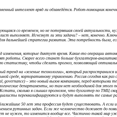
твенный интеллект вряд ли обзаведётся. Робот-помощник конечн
ующаяся со временем, но не потерявшая своей актуальности, нуж
алист выполняет. Исчезнут ли эти задачи? – нет, конечно. Клю
ля дальнейшей стратегии развития. Эта потребность была, ест
под изменения, которые диктует время. Какие-то операции авто
ят роботы. Скорее всего станет больше бухгалтеров-аналитиков.
 статистику, чтобы сделать прогноз, позволяющий оптимальн
ый тренд на «зеленые технологии», который распространился и
ной среде, корпоративному управлению. Россия сегодня как раз
ial, governance) – это новый вызов компаниям, перед которыми 
кологические департаменты, но там нет необходимой для этого 
тати, сколько я слышал прогнозов, что бухгалтер по ТМЦ скоро
циалисты переквалифицируются и будут выполнять те самые ра
 ближайшие 50 лет эта профессия будет существовать. А если и
лнением рутинных задач. Если же человечество доживет до появ
нет не нужен, то изменится вообще все. Частично такой мир у