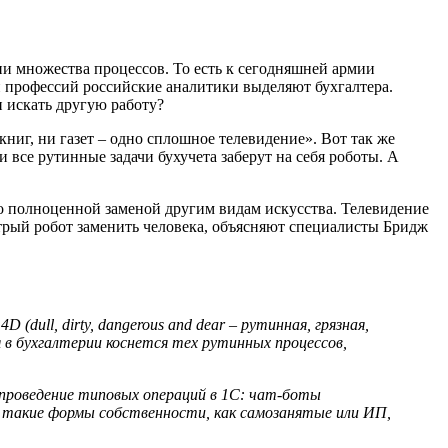
ии множества процессов. То есть к сегодняшней армии
 профессий российские аналитики выделяют бухгалтера.
и искать другую работу?
книг, ни газет – одно сплошное телевидение». Вот так же
и все рутинные задачи бухучета заберут на себя роботы. А
ало полноценной заменой другим видам искусства. Телевидение
трый робот заменить человека, объясняют специалисты Бридж
ull, dirty, dangerous and dear – рутинная, грязная,
 в бухгалтерии коснется тех рутинных процессов,
 проведение типовых операций в 1С: чат-боты
 такие формы собственности, как самозанятые или ИП,