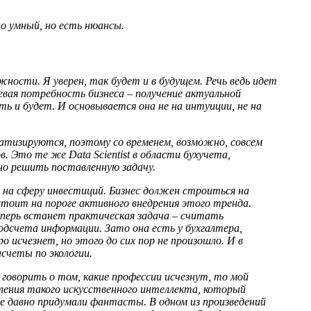
о умный, но есть нюансы.
ности. Я уверен, так будет и в будущем. Речь ведь идет
чевая потребность бизнеса – получение актуальной
ь и будет. И основывается она не на интуиции, не на
матизируются, поэтому со временем, возможно, совсем
 Это те же Data Scientist в области бухучета,
о решить поставленную задачу.
 на сферу инвестиций. Бизнес должен строиться на
 стоит на пороге активного внедрения этого тренда.
теперь встанет практическая задача – считать
подсчета информации. Зато она есть у бухгалтера,
 исчезнет, но этого до сих пор не произошло. И в
счеты по экологии.
 говорить о том, какие профессии исчезнут, то мой
ления такого искусственного интеллекта, который
же давно придумали фантасты. В одном из произведений