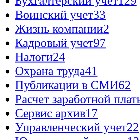
Бухгалтерский учет
129
Воинский учет
33
Жизнь компании
2
Кадровый учет
97
Налоги
24
Охрана труда
41
Публикации в СМИ
62
Расчет заработной плат
Сервис архив
17
Управленческий учет
22