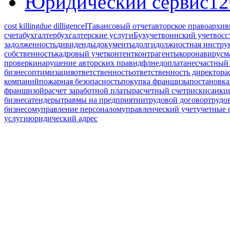
Юридический сервис
12
cost killing
due dilligence
IT
авансовый отчет
авторское право
архив
счета
бухгалтер
бухгалтерские услуги
Бухучет
воинский учет
восс
задолженность
дивиденды
документы
долги
должностная инстру
собственность
кадровый учет
контент
контрагенты
коронавирус
м
проверки
нарушение авторских прав
ндфл
недоплата
несчастный 
бизнес
оптимизация
ответственность
ответственность директора
компаний
пожарная безопасность
покупка франшизы
постановка
франшизой
расчет заработной платы
расчетный счет
риски
санкц
бизнеса
тендеры
травмы на предприятии
трудовой договор
трудо
бизнесом
управление персоналом
управленческий учет
учетные
услуги
юридический адрес