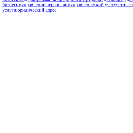
бизнесом
управление персоналом
управленческий учет
учетные
услуги
юридический адрес