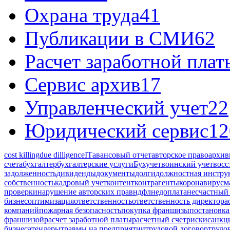
Охрана труда
41
Публикации в СМИ
62
Расчет заработной плат
Сервис архив
17
Управленческий учет
22
Юридический сервис
12
cost killing
due dilligence
IT
авансовый отчет
авторское право
архив
счета
бухгалтер
бухгалтерские услуги
Бухучет
воинский учет
восс
задолженность
дивиденды
документы
долги
должностная инстру
собственность
кадровый учет
контент
контрагенты
коронавирус
м
проверки
нарушение авторских прав
ндфл
недоплата
несчастный 
бизнес
оптимизация
ответственность
ответственность директора
компаний
пожарная безопасность
покупка франшизы
постановка
франшизой
расчет заработной платы
расчетный счет
риски
санкц
бизнеса
тендеры
травмы на предприятии
трудовой договор
трудо