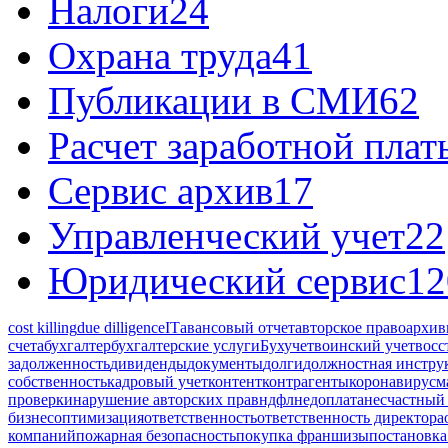
Налоги
24
Охрана труда
41
Публикации в СМИ
62
Расчет заработной плат
Сервис архив
17
Управленческий учет
22
Юридический сервис
12
cost killing
due dilligence
IT
авансовый отчет
авторское право
архив
счета
бухгалтер
бухгалтерские услуги
Бухучет
воинский учет
восс
задолженность
дивиденды
документы
долги
должностная инстру
собственность
кадровый учет
контент
контрагенты
коронавирус
м
проверки
нарушение авторских прав
ндфл
недоплата
несчастный 
бизнес
оптимизация
ответственность
ответственность директора
компаний
пожарная безопасность
покупка франшизы
постановка