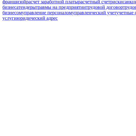
франшизой
расчет заработной платы
расчетный счет
риски
санкц
бизнеса
тендеры
травмы на предприятии
трудовой договор
трудо
бизнесом
управление персоналом
управленческий учет
учетные
услуги
юридический адрес