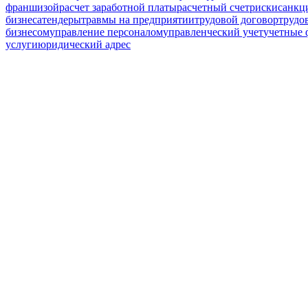
франшизой
расчет заработной платы
расчетный счет
риски
санкц
бизнеса
тендеры
травмы на предприятии
трудовой договор
трудо
бизнесом
управление персоналом
управленческий учет
учетные
услуги
юридический адрес