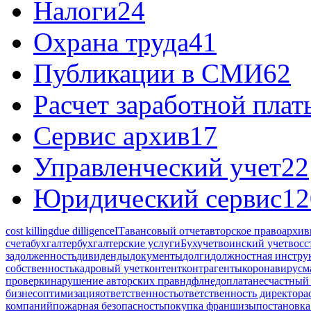
Налоги
24
Охрана труда
41
Публикации в СМИ
62
Расчет заработной плат
Сервис архив
17
Управленческий учет
22
Юридический сервис
12
cost killing
due dilligence
IT
авансовый отчет
авторское право
архив
счета
бухгалтер
бухгалтерские услуги
Бухучет
воинский учет
восс
задолженность
дивиденды
документы
долги
должностная инстру
собственность
кадровый учет
контент
контрагенты
коронавирус
м
проверки
нарушение авторских прав
ндфл
недоплата
несчастный 
бизнес
оптимизация
ответственность
ответственность директора
компаний
пожарная безопасность
покупка франшизы
постановка