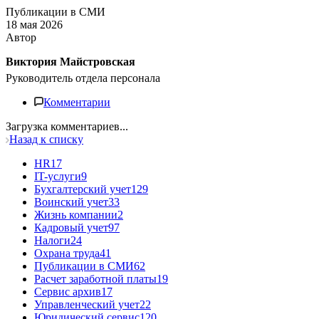
Публикации в СМИ
18 мая 2026
Автор
Виктория Майстровская
Руководитель отдела персонала
Комментарии
Загрузка комментариев...
Назад к списку
HR
17
IT-услуги
9
Бухгалтерский учет
129
Воинский учет
33
Жизнь компании
2
Кадровый учет
97
Налоги
24
Охрана труда
41
Публикации в СМИ
62
Расчет заработной платы
19
Сервис архив
17
Управленческий учет
22
Юридический сервис
120