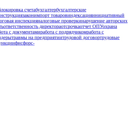
блокировка счета
бухгалтер
бухгалтерские
инструкция
закон
импорт товаров
индексация
инициативный
оговая инспекция
налоговые проверки
нарушение авторских
ть
ответственность директора
отсрочка
отчет ОПУ
охрана
бота с документами
работа с подрядчиком
работа с
ндеры
травмы на предприятии
трудовой договор
трудовые
ункции
фнс
форс-