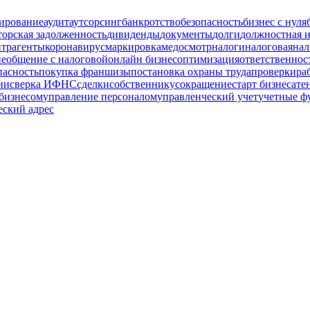
ирование
аудит
аутсорсинг
банкротство
безопасность
бизнес с нуля
торская задолженность
дивиденды
документы
долги
должностная 
нтрагенты
коронавирус
маркировка
медосмотр
налоги
налоговая
нал
ие
общение с налоговой
онлайн бизнес
оптимизация
ответственнос
пасность
покупка франшизы
постановка охраны труда
проверки
ра
ии
сверка ИФНС
сделки
собственнику
сокращение
старт бизнеса
те
бизнесом
управление персоналом
управленческий учет
учетные ф
ский адрес