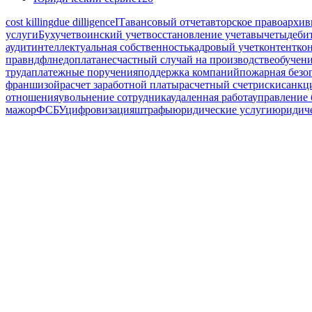
cost killing
due dilligence
IT
авансовый отчет
авторское право
архив
услуги
Бухучет
воинский учет
восстановление учета
вычеты
деби
аудит
интеллектуальная собственность
кадровый учет
контент
ко
прав
ндфл
недоплата
несчастный случай на производстве
обучен
труда
платежные поручения
поддержка компаний
пожарная безо
франшизой
расчет заработной платы
расчетный счет
риски
санкц
отношения
увольнение сотрудника
удаленная работа
управление 
мажор
ФСБУ
цифровизация
штрафы
юридические услуги
юридиче