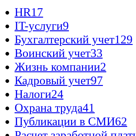
HR
17
IT-услуги
9
Бухгалтерский учет
129
Воинский учет
33
Жизнь компании
2
Кадровый учет
97
Налоги
24
Охрана труда
41
Публикации в СМИ
62
Расчет заработной плат