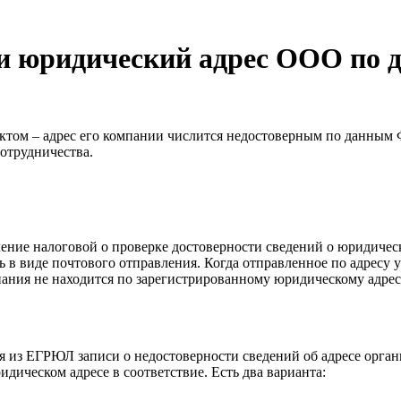
сли юридический адрес ООО п
ктом – адрес его компании числится недостоверным по данным Ф
сотрудничества.
ние налоговой о проверке достоверности сведений о юридическо
 в виде почтового отправления. Когда отправленное по адресу 
мпания не находится по зарегистрированному юридическому адре
 из ЕГРЮЛ записи о недостоверности сведений об адресе органи
ическом адресе в соответствие. Есть два варианта: