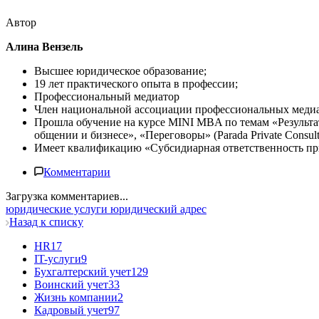
Автор
Алина Вензель
Высшее юридическое образование;
19 лет практического опыта в профессии;
Профессиональный медиатор
Член национальной ассоциации профессиональных мед
Прошла обучение на курсе MINI MBA по темам «Результ
общении и бизнесе», «Переговоры» (Parada Private Consult
Имеет квалификацию «Субсидиарная ответственность при
Комментарии
Загрузка комментариев...
юридические услуги
юридический адрес
Назад к списку
HR
17
IT-услуги
9
Бухгалтерский учет
129
Воинский учет
33
Жизнь компании
2
Кадровый учет
97