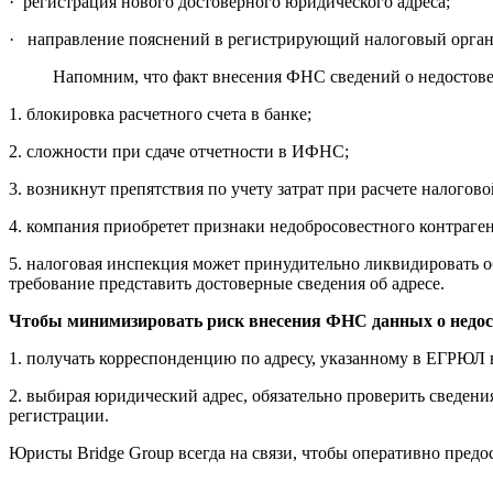
· регистрация нового достоверного юридического адреса;
· направление пояснений в регистрирующий налоговый орган 
Напомним, что факт внесения ФНС сведений о недостов
1. блокировка расчетного счета в банке;
2. сложности при сдаче отчетности в ИФНС;
3. возникнут препятствия по учету затрат при расчете налогов
4. компания приобретет признаки недобросовестного контраген
5. налоговая инспекция может принудительно ликвидировать о
требование представить достоверные сведения об адресе.
Чтобы минимизировать риск внесения ФНС данных о недос
1. получать корреспонденцию по адресу, указанному в ЕГРЮЛ 
2. выбирая юридический адрес, обязательно проверить сведения
регистрации.
Юристы Bridge Group всегда на связи, чтобы оперативно пред