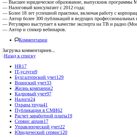
— Высшее юридическое образование, выпускник программы M
— Налоговый консультант с 2012 года;
— Более 18 лет успешной практики, включая работу с корпор
— Автор более 300 публикаций в ведущих профессиональных и
— Регулярно выступает в качестве эксперта на ТВ и радио (Мо
— Автор и спикер вебинаров.
Комментарии
Загрузка комментариев...
Назад к списку
HR
17
IT-услуги
9
Бухгалтерский учет
129
Воинский учет
33
Жизнь компании
2
Кадровый учет
97
Налоги
24
Охрана труда
41
Публикации в СМИ
62
Расчет заработной платы
19
Сервис архив
17
Управленческий учет
22
Юридический сервис
120