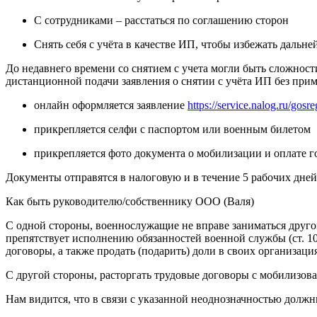
С сотрудниками – расстаться по соглашению сторон
Снять себя с учёта в качестве ИП, чтобы избежать дальне
До недавнего времени со снятием с учета могли быть сложнос
дистанционной подачи заявления о снятии с учёта ИП без пр
онлайн оформляется заявление
https://service.nalog.ru/gosr
прикрепляется селфи с паспортом или военным билетом
прикрепляется фото документа о мобилизации и оплате г
Документы отправятся в налоговую и в течение 5 рабочих дней
Как быть руководителю/собственнику ООО (Валя)
С одной стороны, военнослужащие не вправе заниматься другой
препятствует исполнению обязанностей военной службы (ст. 10 
договоры, а также продать (подарить) доли в своих организаци
С другой стороны, расторгать трудовые договоры с мобилизов
Нам видится, что в связи с указанной неоднозначностью долж