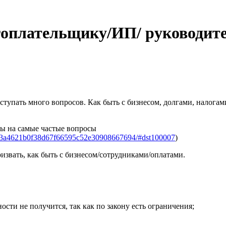
гоплательщику/ИП/ руководит
пать много вопросов. Как быть с бизнесом, долгами, налогами,
ы на самые частые вопросы
9f3a4621b0f38d67f66595c52e30908667694/#dst100007
)
ризвать, как быть с бизнесом/сотрудниками/оплатами.
сти не получится, так как по закону есть ограничения;