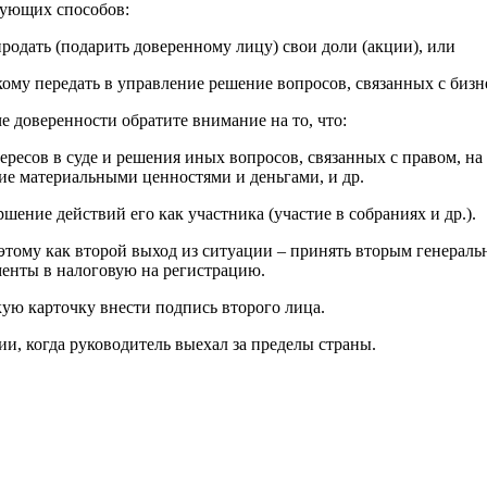
дующих способов:
родать (подарить доверенному лицу) свои доли (акции), или
 кому передать в управление решение вопросов, связанных с бизн
 доверенности обратите внимание на то, что:
тересов в суде и решения иных вопросов, связанных с правом, 
ие материальными ценностями и деньгами, и др.
шение действий его как участника (участие в собраниях и др.).
этому как второй выход из ситуации – принять вторым генераль
менты в налоговую на регистрацию.
кую карточку внести подпись второго лица.
и, когда руководитель выехал за пределы страны.