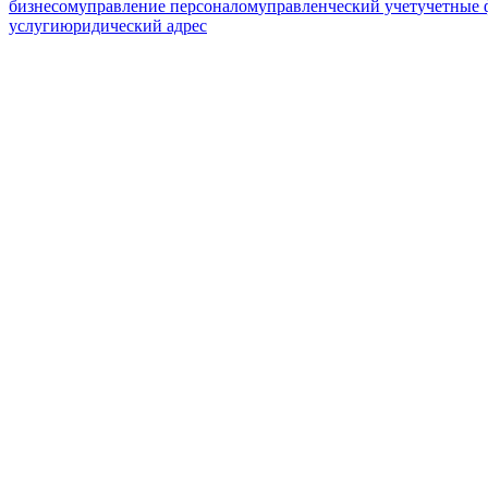
бизнесом
управление персоналом
управленческий учет
учетные
услуги
юридический адрес