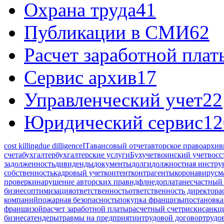
Охрана труда
41
Публикации в СМИ
62
Расчет заработной плат
Сервис архив
17
Управленческий учет
22
Юридический сервис
12
cost killing
due dilligence
IT
авансовый отчет
авторское право
архив
счета
бухгалтер
бухгалтерские услуги
Бухучет
воинский учет
восс
задолженность
дивиденды
документы
долги
должностная инстру
собственность
кадровый учет
контент
контрагенты
коронавирус
м
проверки
нарушение авторских прав
ндфл
недоплата
несчастный 
бизнес
оптимизация
ответственность
ответственность директора
компаний
пожарная безопасность
покупка франшизы
постановка
франшизой
расчет заработной платы
расчетный счет
риски
санкц
бизнеса
тендеры
травмы на предприятии
трудовой договор
трудо