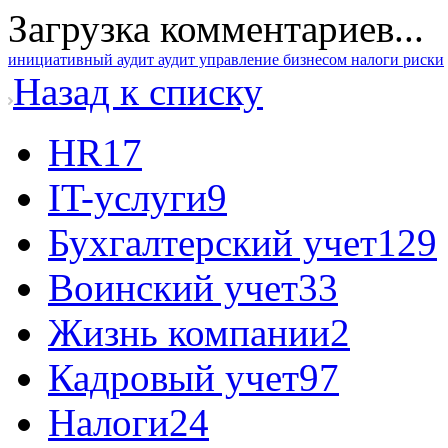
Загрузка комментариев...
инициативный аудит
аудит
управление бизнесом
налоги
риски
Назад к списку
HR
17
IT-услуги
9
Бухгалтерский учет
129
Воинский учет
33
Жизнь компании
2
Кадровый учет
97
Налоги
24