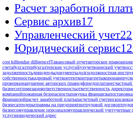
Расчет заработной плат
Сервис архив
17
Управленческий учет
22
Юридический сервис
12
cost killing
due dilligence
IT
авансовый отчет
авторское право
архив
счета
бухгалтер
бухгалтерские услуги
Бухучет
воинский учет
восс
задолженность
дивиденды
документы
долги
должностная инстру
собственность
кадровый учет
контент
контрагенты
коронавирус
м
проверки
нарушение авторских прав
ндфл
недоплата
несчастный 
бизнес
оптимизация
ответственность
ответственность директора
компаний
пожарная безопасность
покупка франшизы
постановка
франшизой
расчет заработной платы
расчетный счет
риски
санкц
бизнеса
тендеры
травмы на предприятии
трудовой договор
трудо
бизнесом
управление персоналом
управленческий учет
учетные
услуги
юридический адрес