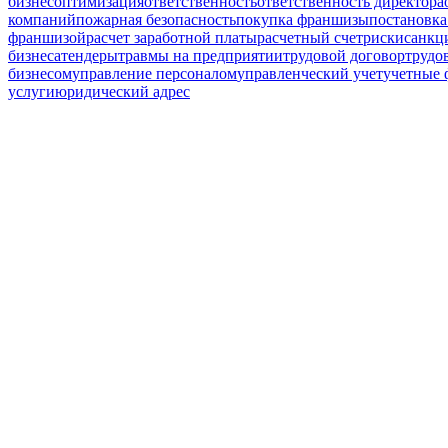
бизнес
оптимизация
ответственность
ответственность директора
компаний
пожарная безопасность
покупка франшизы
постановка
франшизой
расчет заработной платы
расчетный счет
риски
санкц
бизнеса
тендеры
травмы на предприятии
трудовой договор
трудо
бизнесом
управление персоналом
управленческий учет
учетные
услуги
юридический адрес