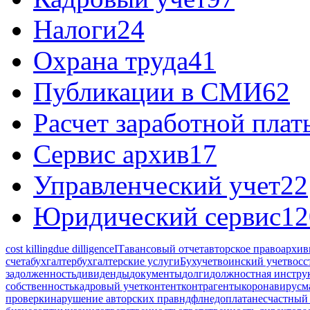
Налоги
24
Охрана труда
41
Публикации в СМИ
62
Расчет заработной плат
Сервис архив
17
Управленческий учет
22
Юридический сервис
12
cost killing
due dilligence
IT
авансовый отчет
авторское право
архив
счета
бухгалтер
бухгалтерские услуги
Бухучет
воинский учет
восс
задолженность
дивиденды
документы
долги
должностная инстру
собственность
кадровый учет
контент
контрагенты
коронавирус
м
проверки
нарушение авторских прав
ндфл
недоплата
несчастный 