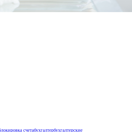
блокировка счета
бухгалтер
бухгалтерские