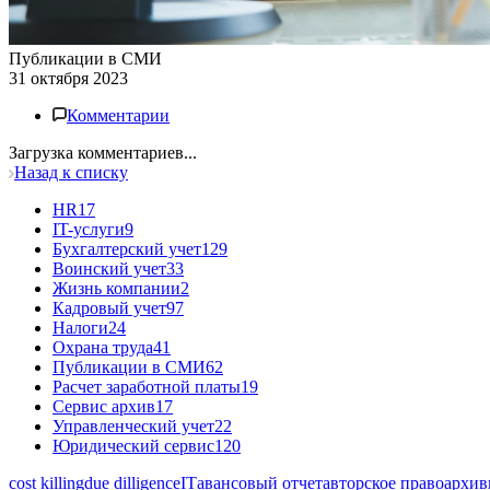
Публикации в СМИ
31 октября 2023
Комментарии
Загрузка комментариев...
Назад к списку
HR
17
IT-услуги
9
Бухгалтерский учет
129
Воинский учет
33
Жизнь компании
2
Кадровый учет
97
Налоги
24
Охрана труда
41
Публикации в СМИ
62
Расчет заработной платы
19
Сервис архив
17
Управленческий учет
22
Юридический сервис
120
cost killing
due dilligence
IT
авансовый отчет
авторское право
архив