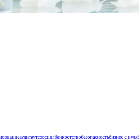
ирование
аудит
аутсорсинг
банкротство
безопасность
бизнес с нуля