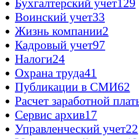
Бухгалтерский учет
129
Воинский учет
33
Жизнь компании
2
Кадровый учет
97
Налоги
24
Охрана труда
41
Публикации в СМИ
62
Расчет заработной плат
Сервис архив
17
Управленческий учет
22