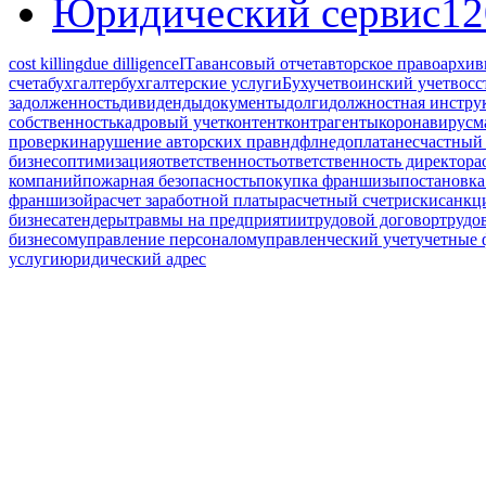
Юридический сервис
12
cost killing
due dilligence
IT
авансовый отчет
авторское право
архив
счета
бухгалтер
бухгалтерские услуги
Бухучет
воинский учет
восс
задолженность
дивиденды
документы
долги
должностная инстру
собственность
кадровый учет
контент
контрагенты
коронавирус
м
проверки
нарушение авторских прав
ндфл
недоплата
несчастный 
бизнес
оптимизация
ответственность
ответственность директора
компаний
пожарная безопасность
покупка франшизы
постановка
франшизой
расчет заработной платы
расчетный счет
риски
санкц
бизнеса
тендеры
травмы на предприятии
трудовой договор
трудо
бизнесом
управление персоналом
управленческий учет
учетные
услуги
юридический адрес