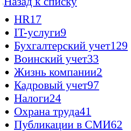
Назад к списку
HR
17
IT-услуги
9
Бухгалтерский учет
129
Воинский учет
33
Жизнь компании
2
Кадровый учет
97
Налоги
24
Охрана труда
41
Публикации в СМИ
62