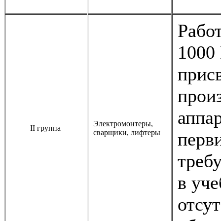
Работ
1000 
присв
прои
аппа
Электромонтеры,
II группа
сварщики, лифтеры
перв
требу
в уче
отсу