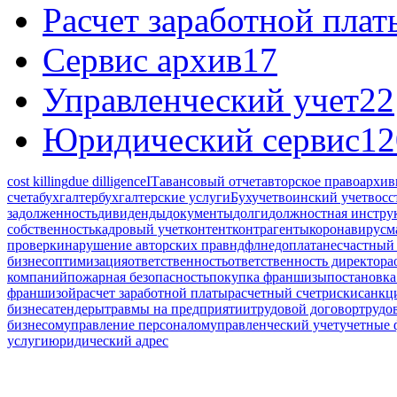
Расчет заработной плат
Сервис архив
17
Управленческий учет
22
Юридический сервис
12
cost killing
due dilligence
IT
авансовый отчет
авторское право
архив
счета
бухгалтер
бухгалтерские услуги
Бухучет
воинский учет
восс
задолженность
дивиденды
документы
долги
должностная инстру
собственность
кадровый учет
контент
контрагенты
коронавирус
м
проверки
нарушение авторских прав
ндфл
недоплата
несчастный 
бизнес
оптимизация
ответственность
ответственность директора
компаний
пожарная безопасность
покупка франшизы
постановка
франшизой
расчет заработной платы
расчетный счет
риски
санкц
бизнеса
тендеры
травмы на предприятии
трудовой договор
трудо
бизнесом
управление персоналом
управленческий учет
учетные
услуги
юридический адрес