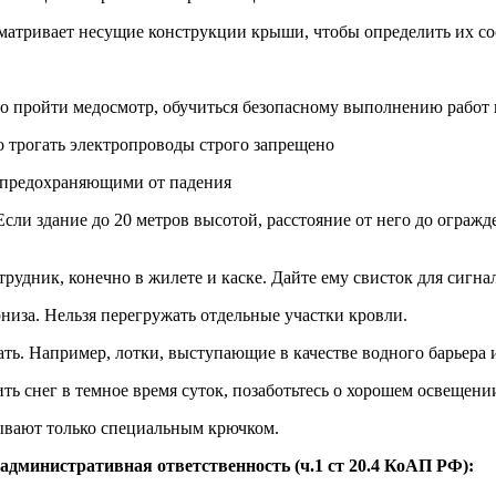
сматривает несущие конструкции крыши, чтобы определить их со
но пройти медосмотр, обучиться безопасному выполнению работ
то трогать электропроводы строго запрещено
, предохраняющими от падения
 Если здание до 20 метров высотой, расстояние от него до огражде
трудник, конечно в жилете и каске. Дайте ему свисток для сигн
низа. Нельзя перегружать отдельные участки кровли.
дать. Например, лотки, выступающие в качестве водного барьера
ть снег в темное время суток, позаботьтесь о хорошем освещени
лывают только специальным крючком.
административная ответственность (ч.1 ст 20.4 КоАП РФ):