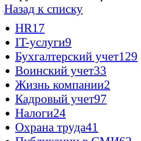
Назад к списку
HR
17
IT-услуги
9
Бухгалтерский учет
129
Воинский учет
33
Жизнь компании
2
Кадровый учет
97
Налоги
24
Охрана труда
41