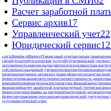
Публикации в СМИ
62
Расчет заработной плат
Сервис архив
17
Управленческий учет
22
Юридический сервис
12
cost killing
due dilligence
IT
авансовый отчет
авторское право
архив
счета
бухгалтер
бухгалтерские услуги
Бухучет
воинский учет
восс
задолженность
дивиденды
документы
долги
должностная инстру
собственность
кадровый учет
контент
контрагенты
коронавирус
м
проверки
нарушение авторских прав
ндфл
недоплата
несчастный 
бизнес
оптимизация
ответственность
ответственность директора
компаний
пожарная безопасность
покупка франшизы
постановка
франшизой
расчет заработной платы
расчетный счет
риски
санкц
бизнеса
тендеры
травмы на предприятии
трудовой договор
трудо
бизнесом
управление персоналом
управленческий учет
учетные
услуги
юридический адрес