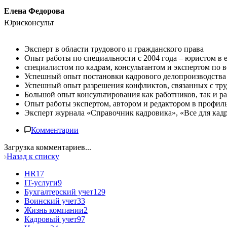
Елена Федорова
Юрисконсульт
Эксперт в области трудового и гражданского права
Опыт работы по специальности с 2004 года – юристом в 
специалистом по кадрам, консультантом и экспертом по в
Успешный опыт постановки кадрового делопроизводства 
Успешный опыт разрешения конфликтов, связанных с тру
Большой опыт консультирования как работников, так и р
Опыт работы экспертом, автором и редактором в профил
Эксперт журнала «Справочник кадровика», «Все для кад
Комментарии
Загрузка комментариев...
Назад к списку
HR
17
IT-услуги
9
Бухгалтерский учет
129
Воинский учет
33
Жизнь компании
2
Кадровый учет
97