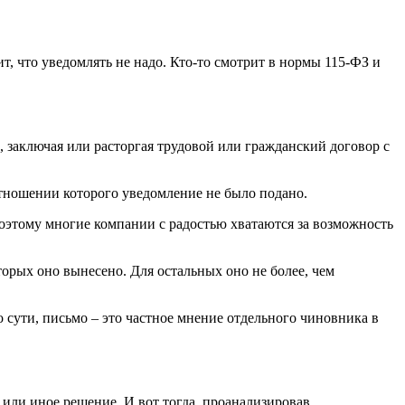
т, что уведомлять не надо. Кто-то смотрит в нормы 115-ФЗ и
х, заключая или расторгая трудовой или гражданский договор с
отношении которого уведомление не было подано.
оэтому многие компании с радостью хватаются за возможность
торых оно вынесено. Для остальных оно не более, чем
о сути, письмо – это частное мнение отдельного чиновника в
 или иное решение. И вот тогда, проанализировав