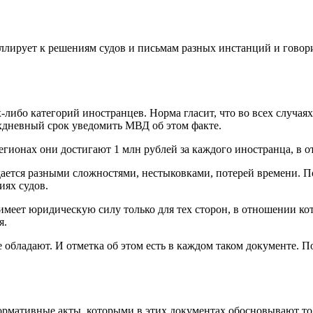
еллирует к решениям судов и письмам разных инстанций и говори
х-либо категорий иностранцев. Норма гласит, что во всех случая
хдневный срок уведомить МВД об этом факте.
гионах они достигают 1 млн рублей за каждого иностранца, в 
ается разными сложностями, нестыковками, потерей времени. П
иях судов.
имеет юридическую силу только для тех сторон, в отношении ко
я.
 обладают. И отметка об этом есть в каждом таком документе. П
 нормативные акты, которыми в этих документах обосновывают то