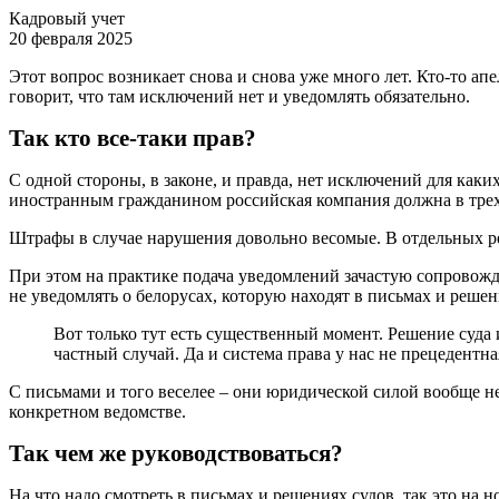
Кадровый учет
20 февраля 2025
Этот вопрос возникает снова и снова уже много лет. Кто-то ап
говорит, что там исключений нет и уведомлять обязательно.
Так кто все-таки прав?
С одной стороны, в законе, и правда, нет исключений для каки
иностранным гражданином российская компания должна в тре
Штрафы в случае нарушения довольно весомые. В отдельных ре
При этом на практике подача уведомлений зачастую сопровожд
не уведомлять о белорусах, которую находят в письмах и решен
Вот только тут есть существенный момент. Решение суда 
частный случай. Да и система права у нас не прецедентна
С письмами и того веселее – они юридической силой вообще не
конкретном ведомстве.
Так чем же руководствоваться?
На что надо смотреть в письмах и решениях судов, так это на