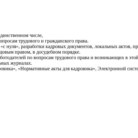
единственном числе,
опросам трудового и гражданского права.
«с нуля», разработки кадровых документов, локальных актов, п
довым правом, в досудебном порядке.
аботодателей по вопросам трудового права и возникающих в это
ьных журналах.
ровика», «Нормативные акты для кадровика», Электронной сист