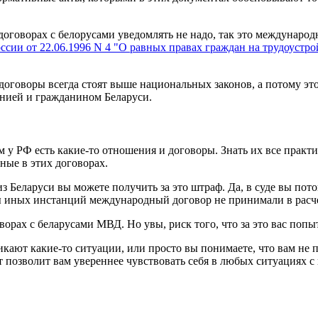
 о договорах с белорусами уведомлять не надо, так это междунар
ии от 22.06.1996 N 4 "О равных правах граждан на трудоустрой
говоры всегда стоят выше национальных законов, а потому это
нией и гражданином Беларуси.
м у РФ есть какие-то отношения и договоры. Знать их все пра
ные в этих договорах.
 Беларуси вы можете получить за это штраф. Да, в суде вы потом
ды иных инстанций международный договор не принимали в расче
говорах с беларусами МВД. Но увы, риск того, что за это вас поп
никают какие-то ситуации, или просто вы понимаете, что вам н
т позволит вам увереннее чувствовать себя в любых ситуациях 