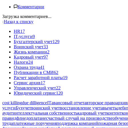
Комментарии
Загрузка комментариев...
Назад к списку
HR
17
IT-услуги
9
Бухгалтерский учет
129
Воинский учет
33
Жизнь компании
2
Кадровый учет
97
Налоги
24
Охрана труда
41
Публикации в СМИ
62
Расчет заработной платы
19
Сервис архив
17
Управленческий учет
22
Юридический сервис
120
cost killing
due dilligence
IT
авансовый отчет
авторское право
архив
услуги
Бухучет
воинский учет
восстановление учета
вычеты
деби
аудит
интеллектуальная собственность
кадровый учет
контент
ко
прав
ндфл
недоплата
несчастный случай на производстве
обучен
труда
платежные поручения
поддержка компаний
пожарная безо