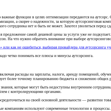
о важные функции в целях оптимизации передаются на аутсорс. 
имизации, а скорее о надежности, за которую аутсорсинговая ком
кого сотрудника нет и быть не может. Захотел уволиться перед сд
дня предложение самой дешевой цены за услуги уже не подкупа
сон. На что нужно обратить внимание при выборе аутсорсингово
» или как не ошибиться, выбирая провайдера для аутсорсинга 
надо четко понимать все плюсы и минусы аутсорсинга.
ключая расходы на зарплаты, налоги, аренду помещений, обуче
твует более точному планированию бюджета и снижению общих р
нания, которые могут быть недоступны внутренним сотрудникам
блем с контролирующими органами.
доточиться на своей основной деятельности — развитии товаро
е компаниям используют современные технологии и процессы.