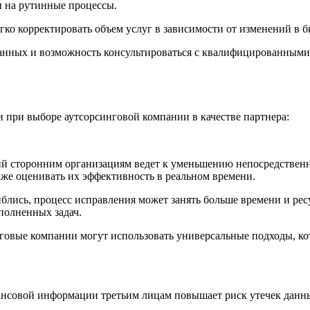
ы на рутинные процессы.
 корректировать объем услуг в зависимости от изменений в би
нных и возможность консультироваться с квалифицированными
и при выборе аутсорсинговой компании в качестве партнера:
й сторонним организациям ведет к уменьшению непосредственн
кже оценивать их эффективность в реальном времени.
ись, процесс исправления может занять больше времени и ресур
полненных задач.
овые компании могут использовать универсальные подходы, кот
совой информации третьим лицам повышает риск утечек данных,