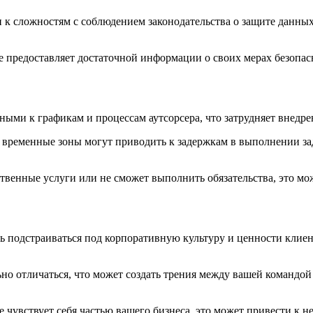
к сложностям с соблюдением законодательства о защите данных,
е предоставляет достаточной информации о своих мерах безопас
ными к графикам и процессам аутсорсера, что затрудняет внедр
ременные зоны могут приводить к задержкам в выполнении зада
ственные услуги или не сможет выполнить обязательства, это м
 подстраиваться под корпоративную культуру и ценности клиент
но отличаться, что может создать трения между вашей командой 
 чувствует себя частью вашего бизнеса, это может привести к н