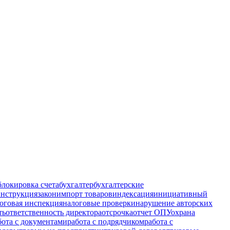
блокировка счета
бухгалтер
бухгалтерские
инструкция
закон
импорт товаров
индексация
инициативный
оговая инспекция
налоговые проверки
нарушение авторских
ть
ответственность директора
отсрочка
отчет ОПУ
охрана
бота с документами
работа с подрядчиком
работа с