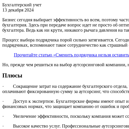
Бухгалтерский учет
13 декабря 2024
Бизнес сегодня выбирает эффективность во всем, поэтому част
бухгалтерия. Здесь при передаче вопрос идет не просто об опт
бухгалтера. Ведь как ни крути, никакого рычага давления на та
Процесс выбора подрядчика порой сильно затягивается. Сего
подрядчиках, вспоминают такое сотрудничество как страшный 
Прочитайте статью «Сменить подрядчика нельзя оставить
Но, прежде чем решиться на выбор аутсорсинговой компании, 
Плюсы
· Сокращение затрат на содержание бухгалтерского отдела, в
оплачивают фиксированную сумму за аутсорсинг, что способс
· Доступ к экспертизе. Бухгалтерские фирмы имеют опыт и з
финансовых нормах, что защищает компанию от ошибок и про
· Увеличение эффективности, поскольку компания может сосре
· Высокое качество услуг. Профессиональные аутсорсинговы