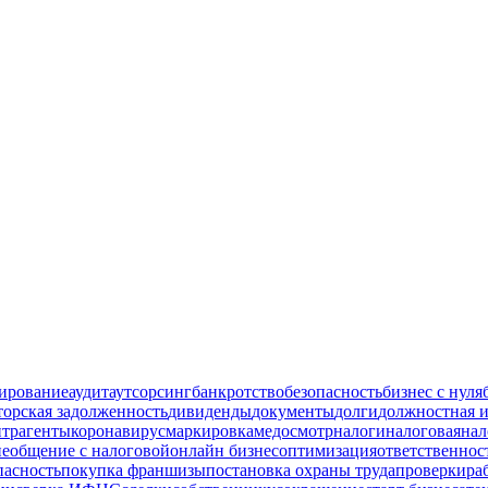
ирование
аудит
аутсорсинг
банкротство
безопасность
бизнес с нуля
торская задолженность
дивиденды
документы
долги
должностная 
нтрагенты
коронавирус
маркировка
медосмотр
налоги
налоговая
нал
ие
общение с налоговой
онлайн бизнес
оптимизация
ответственнос
пасность
покупка франшизы
постановка охраны труда
проверки
ра