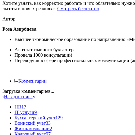
Хотите узнать, как корректно работать и что обязательно нуж
льготы в новых реалиях».
Смотреть бесплатно
Автор
Роза Азирбиева
Высшее экономическое образование по направлению
«Ми
Аттестат главного бухгалтера
Провела 1000 консультаций
Переводчик в сфере профессиональных коммуникаций
(а
Комментарии
Загрузка комментариев...
Назад к списку
HR
17
IT-услуги
9
Бухгалтерский учет
129
Воинский учет
33
Жизнь компании
2
Кадровый учет
97