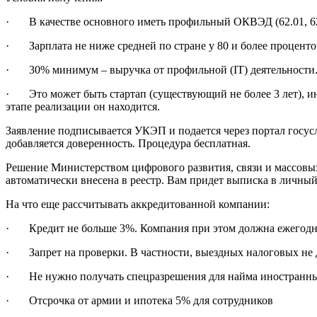
· В качестве основного иметь профильный ОКВЭД (62.01, 62.02, 
· Зарплата не ниже средней по стране у 80 и более проценто
· 30% минимум – выручка от профильной (IT) деятельности.
· Это может быть стартап (существующий не более 3 лет), и
этапе реализации он находится.
Заявление подписывается УКЭП и подается через портал госусл
добавляется доверенность. Процедура бесплатная.
Решение Министерством цифрового развития, связи и массовых
автоматически внесена в реестр. Вам придет выписка в личный
На что еще рассчитывать аккредитованной компании:
· Кредит не больше 3%. Компания при этом должна ежегодно и
· Запрет на проверки. В частности, выездных налоговых не до
· Не нужно получать спецразрешения для найма иностранны
· Отсрочка от армии и ипотека 5% для сотрудников