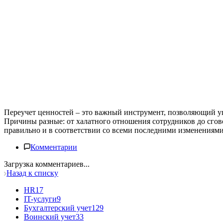
Переучет ценностей – это важный инструмент, позволяющий упр
Причины разные: от халатного отношения сотрудников до сгов
правильно и в соответствии со всеми последними изменениям
Комментарии
Загрузка комментариев...
Назад к списку
HR
17
IT-услуги
9
Бухгалтерский учет
129
Воинский учет
33