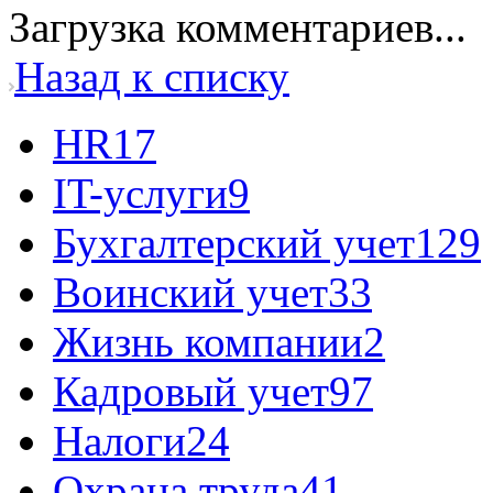
Загрузка комментариев...
Назад к списку
HR
17
IT-услуги
9
Бухгалтерский учет
129
Воинский учет
33
Жизнь компании
2
Кадровый учет
97
Налоги
24
Охрана труда
41