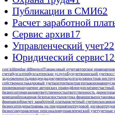
Публикации в СМИ
62
Расчет заработной плат
Сервис архив
17
Управленческий учет
22
Юридический сервис
12
cost killing
due dilligence
IT
авансовый отчет
авторское право
архив
счета
бухгалтер
бухгалтерские услуги
Бухучет
воинский учет
восс
задолженность
дивиденды
документы
долги
должностная инстру
собственность
кадровый учет
контент
контрагенты
коронавирус
м
проверки
нарушение авторских прав
ндфл
недоплата
несчастный 
бизнес
оптимизация
ответственность
ответственность директора
компаний
пожарная безопасность
покупка франшизы
постановка
франшизой
расчет заработной платы
расчетный счет
риски
санкц
бизнеса
тендеры
травмы на предприятии
трудовой договор
трудо
бизнесом
управление персоналом
управленческий учет
учетные