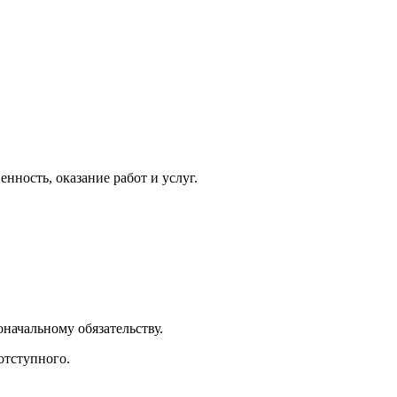
нность, оказание работ и услуг.
оначальному обязательству.
отступного.