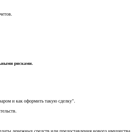
четов.
льными рисками.
варом и как оформить такую сделку".
тельств.
уплаты денежных средств или предоставления нового имущества.