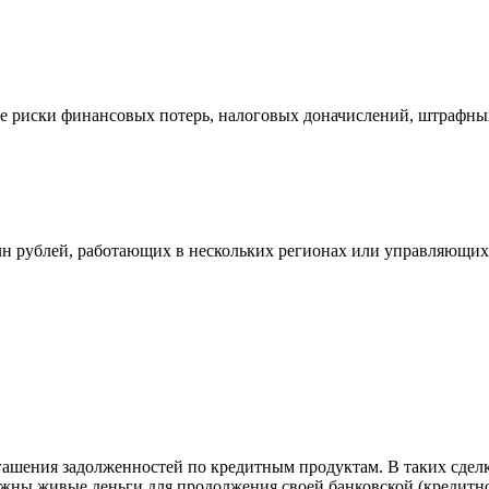
ые риски финансовых потерь, налоговых доначислений, штрафны
млн рублей, работающих в нескольких регионах или управляющи
гашения задолженностей по кредитным продуктам. В таких сдел
нужны живые деньги для продолжения своей банковской (кредитно