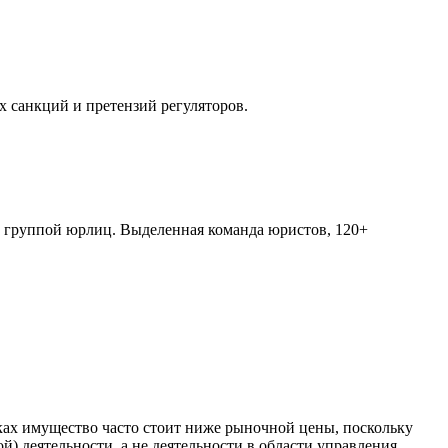
х санкций и претензий регуляторов.
х группой юрлиц. Выделенная команда юристов, 120+
ках имущество часто стоит ниже рыночной цены, поскольку
й) деятельности, а не деятельности в области управления