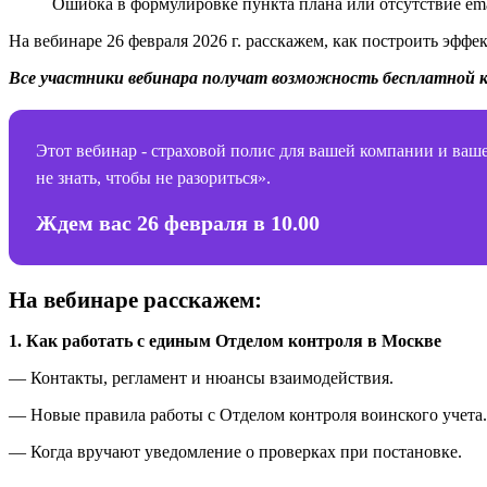
Ошибка в формулировке пункта плана или отсутствие ema
На вебинаре 26 февраля 2026 г. расскажем, как построить эфф
Все участники вебинара получат возможность бесплатной к
Этот вебинар - страховой полис для вашей компании и ваш
не знать, чтобы не разориться».
Ждем вас 26 февраля в 10.00
На вебинаре расскажем:
1. Как работать с единым Отделом контроля в Москве
— Контакты, регламент и нюансы взаимодействия.
— Новые правила работы с Отделом контроля воинского учета.
— Когда вручают уведомление о проверках при постановке.