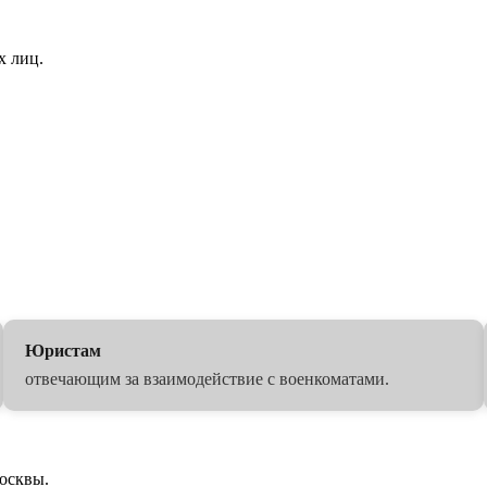
х лиц.
Юристам
отвечающим за взаимодействие с военкоматами.
осквы.