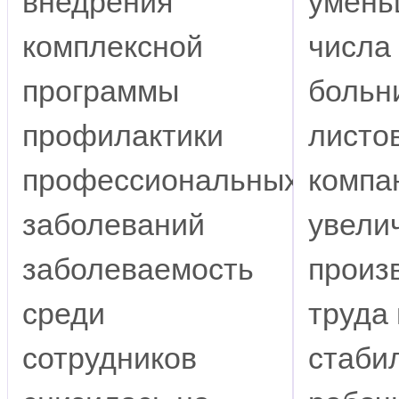
внедрения
умень
комплексной
числа
программы
больн
профилактики
листо
профессиональных
компа
заболеваний
увели
заболеваемость
произ
среди
труда 
сотрудников
стаби