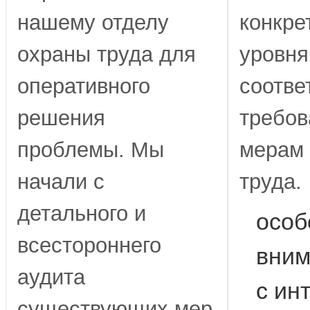
нашему отделу
конкре
охраны труда для
уровня
оперативного
соотв
решения
требов
проблемы. Мы
мерам
начали с
труда.
детального и
особ
всестороннего
вним
аудита
с ин
существующих мер