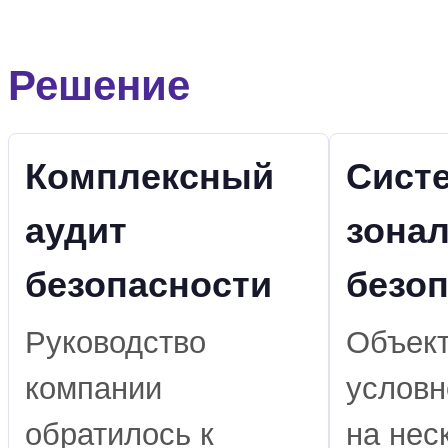
Решение
Комплексный
Сист
аудит
зона
безопасности
безо
Руководство
Объек
компании
условн
обратилось к
на нес