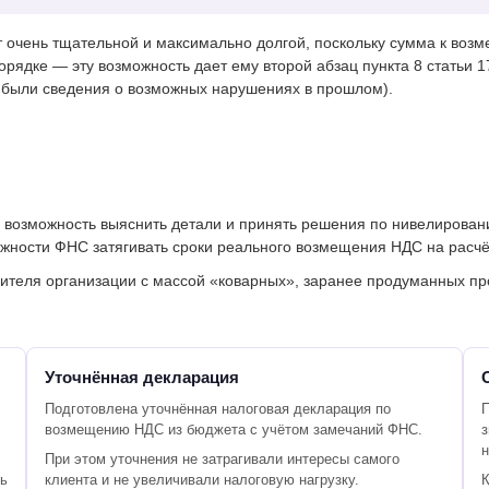
т очень тщательной и максимально долгой, поскольку сумма к воз
орядке — эту возможность дает ему второй абзац пункта 8 статьи 1
 были сведения о возможных нарушениях в прошлом).
возможность выяснить детали и принять решения по нивелировани
ожности ФНС затягивать сроки реального возмещения НДС на расч
ителя организации с массой «коварных», заранее продуманных п
Уточнённая декларация
Подготовлена уточнённая налоговая декларация по
возмещению НДС из бюджета с учётом замечаний ФНС.
з
н
При этом уточнения не затрагивали интересы самого
ть
клиента и не увеличивали налоговую нагрузку.
К