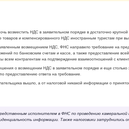
очь возместить НДС в заявительном порядке в достаточно крупной
е товаров и компенсированного НДС иностранным туристам при вы
 заявленным возмещением НДС, ФНС направило требование на пред
жений по банковским счетам и кассе, а также предоставление все
сы всем контрагентам на подтверждение взаимоотношений с клиен
решения о возмещении НДС в заявительном порядке и еще столько
 по предоставлению ответа на требование.
ательщика вышло, а от налоговой никакой информации о принятом
редственным исполнителем в ФНС по проведению камеральной п
фиденциальность информации. Также налоговики затруднились о