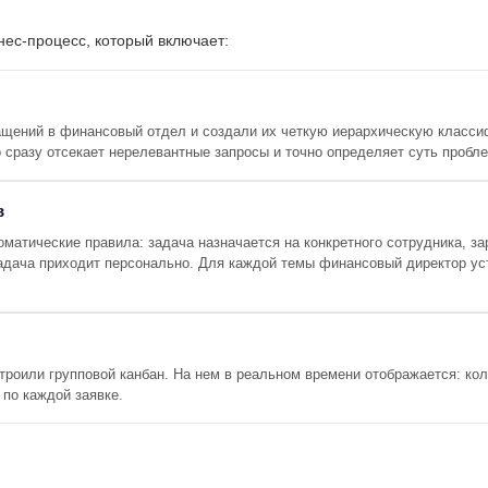
нес-процесс, который включает:
щений в финансовый отдел и создали их четкую иерархическую классиф
 сразу отсекает нерелевантные запросы и точно определяет суть пробл
в
матические правила: задача назначается на конкретного сотрудника, за
адача приходит персонально. Для каждой темы финансовый директор ус
роили групповой канбан. На нем в реальном времени отображается: коли
 по каждой заявке.